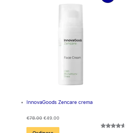
Prodotto
In
Offerta
InnovaGoods Zencare crema
Il
Il
€
78.00
€
49.00
prezzo
prezzo
originale
attuale
Ordinare
Valutato
9