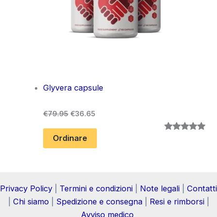
Glyvera capsule
Il
Il
€
79.95
€
36.65
prezzo
prezzo
originale
attuale
Ordinare
Valutato
4
5.00
era:
è:
su 5 su
€79.95.
€36.65.
base di
recensioni
Privacy Policy
|
Termini e condizioni
|
Note legali
|
Contatti
|
Chi siamo
|
Spedizione e consegna
|
Resi e rimborsi
|
Avviso medico