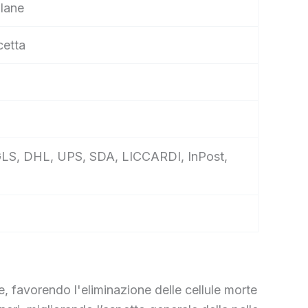
alane
cetta
e, GLS, DHL, UPS, SDA, LICCARDI, InPost,
e, favorendo l'eliminazione delle cellule morte