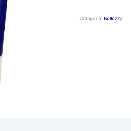
origin
era:
Categoria:
Bellezza
€65.0