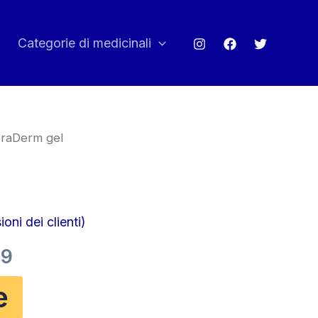
Categorie di medicinali
raDerm gel
oni dei clienti)
Il
99
o
prezzo
e