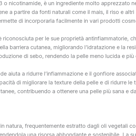
 nicotinamide, è un ingrediente molto apprezzato nelle
e a partire da fonti naturali come il mais, il riso e altri
ermette di incorporarla facilmente in vari prodotti cosme
è riconosciuta per le sue proprietà antinfiammatorie, che
della barriera cutanea, migliorando l’idratazione e la res
roduzione di sebo, rendendo la pelle meno lucida e più 
de aiuta a ridurre l’infiammazione e il gonfiore associat
cità di migliorare la texture della pelle e di ridurre le 
tanee, contribuendo a ottenere una pelle più sana e da
n natura, frequentemente estratto dagli oli vegetali c
rendendola una risorsa abbondante e sostenibile. La su