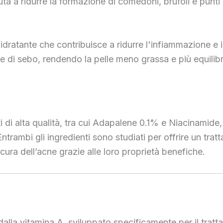
a a ridurre la formazione di comedoni, brufoli e punti n
e idratante che contribuisce a ridurre l'infiammazione e i
one di sebo, rendendo la pelle meno grassa e più equili
i di alta qualità, tra cui Adapalene 0.1% e Niacinamide
Entrambi gli ingredienti sono studiati per offrire un tra
 cura dell’acne grazie alle loro proprietà benefiche.
dalla vitamina A, sviluppato specificamente per il trat