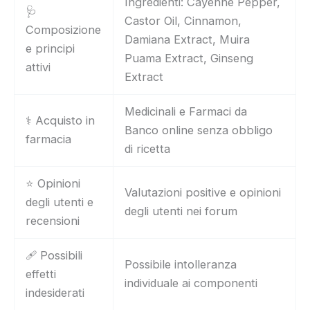
Ingredienti: Cayenne Pepper,
🩺
Castor Oil, Cinnamon,
Composizione
Damiana Extract, Muira
e principi
Puama Extract, Ginseng
attivi
Extract
Medicinali e Farmaci da
⚕️ Acquisto in
Banco online senza obbligo
farmacia
di ricetta
⭐ Opinioni
Valutazioni positive e opinioni
degli utenti e
degli utenti nei forum
recensioni
🩹 Possibili
Possibile intolleranza
effetti
individuale ai componenti
indesiderati