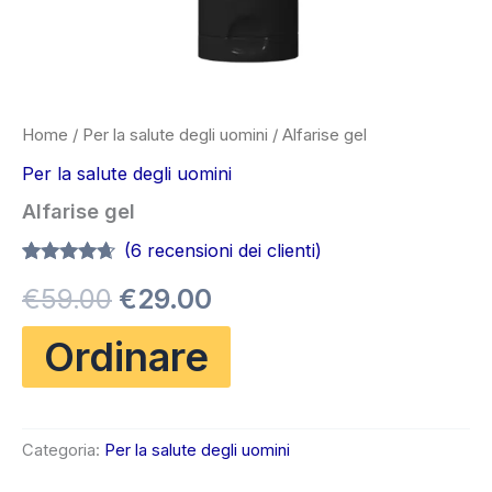
Home
/
Per la salute degli uomini
/ Alfarise gel
Per la salute degli uomini
Alfarise gel
(
6
recensioni dei clienti)
Valutato
6
Il
Il
€
59.00
€
29.00
4.50
su 5
su base
di
prezzo
prezzo
Ordinare
recensioni
originale
attuale
era:
è:
Categoria:
Per la salute degli uomini
€59.00.
€29.00.