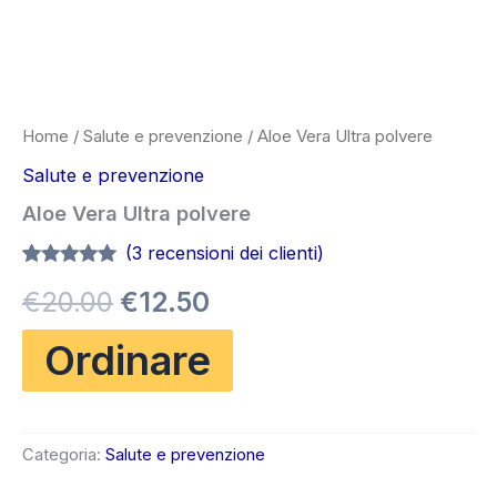
Home
/
Salute e prevenzione
/ Aloe Vera Ultra polvere
Salute e prevenzione
Aloe Vera Ultra polvere
(
3
recensioni dei clienti)
Valutato
3
5.00
Il
Il
€
20.00
€
12.50
su 5 su
base di
recensioni
prezzo
prezzo
Ordinare
originale
attuale
era:
è:
Categoria:
Salute e prevenzione
€20.00.
€12.50.