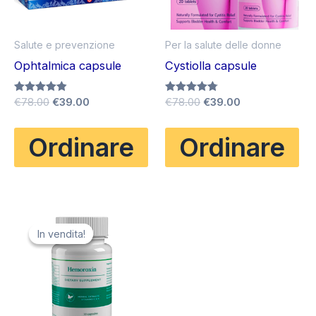
Salute e prevenzione
Per la salute delle donne
Ophtalmica capsule
Cystiolla capsule
Il
Il
Il
Il
Valutato
€
78.00
€
39.00
Valutato
€
78.00
€
39.00
4.83
4.75
prezzo
prezzo
prezzo
prezzo
su 5
su 5
originale
attuale
originale
attuale
Ordinare
Ordinare
era:
è:
era:
è:
€78.00.
€39.00.
€78.00.
€39.00.
In vendita!
In vendita!