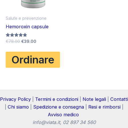
Salute e prevenzione
Hemoroxin capsule
Il
Il
Valutato
€
78.00
€
39.00
4.75
prezzo
prezzo
su 5
originale
attuale
Ordinare
era:
è:
€78.00.
€39.00.
Privacy Policy
|
Termini e condizioni
|
Note legali
|
Contatti
|
Chi siamo
|
Spedizione e consegna
|
Resi e rimborsi
|
Avviso medico
info@viata.it
, 02 897 34 560