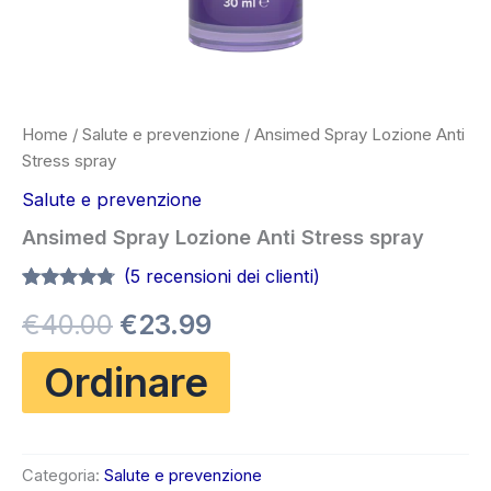
Home
/
Salute e prevenzione
/ Ansimed Spray Lozione Anti
Stress spray
Salute e prevenzione
Ansimed Spray Lozione Anti Stress spray
(
5
recensioni dei clienti)
Valutato
5
Il
Il
€
40.00
€
23.99
4.60
su 5
su base
di
prezzo
prezzo
Ordinare
recensioni
originale
attuale
era:
è:
Categoria:
Salute e prevenzione