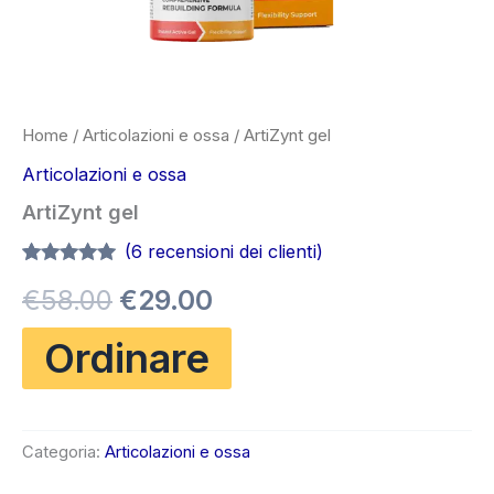
Home
/
Articolazioni e ossa
/ ArtiZynt gel
Articolazioni e ossa
ArtiZynt gel
(
6
recensioni dei clienti)
Valutato
6
4.83
Il
Il
€
58.00
€
29.00
su 5 su
base di
recensioni
prezzo
prezzo
Ordinare
originale
attuale
era:
è:
Categoria:
Articolazioni e ossa
€58.00.
€29.00.