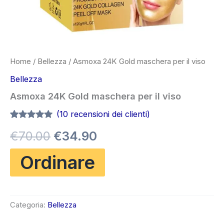
Home
/
Bellezza
/ Asmoxa 24K Gold maschera per il viso
Bellezza
Asmoxa 24K Gold maschera per il viso
(
10
recensioni dei clienti)
Valutato
10
4.90
Il
Il
€
70.00
€
34.90
su 5 su
base di
recensioni
prezzo
prezzo
Ordinare
originale
attuale
era:
è:
Categoria:
Bellezza
€70.00.
€34.90.