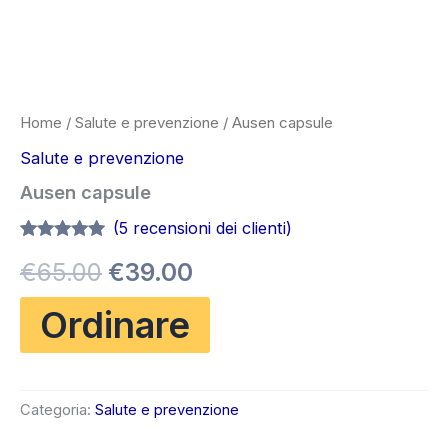
Home
/
Salute e prevenzione
/ Ausen capsule
Salute e prevenzione
Ausen capsule
(
5
recensioni dei clienti)
Valutato
5
4.80
Il
Il
€
65.00
€
39.00
su 5 su
base di
recensioni
prezzo
prezzo
Ordinare
originale
attuale
era:
è:
Categoria:
Salute e prevenzione
€65.00.
€39.00.