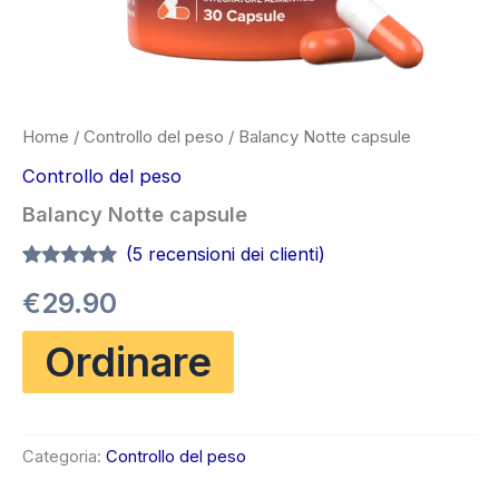
Home
/
Controllo del peso
/ Balancy Notte capsule
Controllo del peso
Balancy Notte capsule
(
5
recensioni dei clienti)
Valutato
5
4.80
€
29.90
su 5 su
base di
recensioni
Ordinare
Categoria:
Controllo del peso