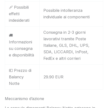
🩹 Possibili
Possibile intolleranza
effetti
individuale ai componenti
indesiderati
Consegna in 2-3 giorni
🚚
lavorativi tramite Poste
Informazioni
Italiane, GLS, DHL, UPS,
su consegna
SDA, LICCARDI, InPost,
e disponibilità
FedEx e altri corrieri
💶 Prezzo di
Balancy
29.90 EUR
Notte
Meccanismo d’azione
Le capsule dimagranti Balancy Notte agiscono in