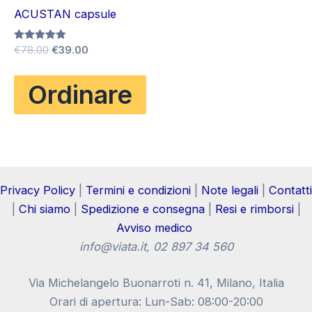
ACUSTAN capsule
Il
Il
Valutato
€
78.00
€
39.00
4.83
prezzo
prezzo
su 5
originale
attuale
Ordinare
era:
è:
€78.00.
€39.00.
Privacy Policy
|
Termini e condizioni
|
Note legali
|
Contatti
|
Chi siamo
|
Spedizione e consegna
|
Resi e rimborsi
|
Avviso medico
info@viata.it
, 02 897 34 560
Via Michelangelo Buonarroti n. 41, Milano, Italia
Orari di apertura: Lun-Sab: 08:00-20:00