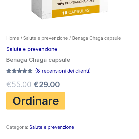
Home
/
Salute e prevenzione
/ Benaga Chaga capsule
Salute e prevenzione
Benaga Chaga capsule
(
8
recensioni dei clienti)
Valutato
8
Il
Il
€
55.00
€
29.00
4.63
su 5
su base
di
prezzo
prezzo
Ordinare
recensioni
originale
attuale
era:
è:
Categoria:
Salute e prevenzione
€55.00.
€29.00.