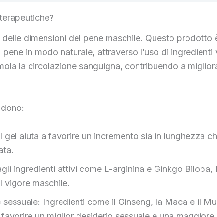
 terapeutiche?
o delle dimensioni del pene maschile. Questo prodotto 
ene in modo naturale, attraverso l’uso di ingredienti ve
imola la circolazione sanguigna, contribuendo a miglior
ludono:
 gel aiuta a favorire un incremento sia in lunghezza ch
ata.
gli ingredienti attivi come L-arginina e Ginkgo Biloba, B
l vigore maschile.
 sessuale: Ingredienti come il Ginseng, la Maca e il Mu
favorire un miglior desiderio sessuale e una maggiore s