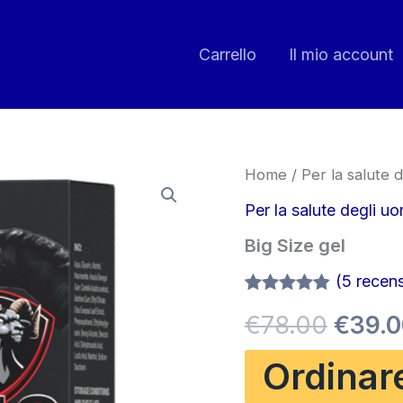
Carrello
Il mio account
Home
/
Per la salute d
Per la salute degli uo
Big Size gel
(
5
recensi
Valutato
5
Il
€
78.00
€
39.
4.80
su 5
su base
di
prezz
Ordinar
recensioni