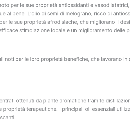
 noto per le sue proprietà antiossidanti e vasodilatatric
e al pene. L’olio di semi di melograno, ricco di antiossi
er le sue proprietà afrodisiache, che migliorano il desi
’efficace stimolazione locale e un miglioramento delle 
i noti per le loro proprietà benefiche, che lavorano in s
ntrati ottenuti da piante aromatiche tramite distillazion
roprietà terapeutiche. I principali oli essenziali utiliz
scanti.