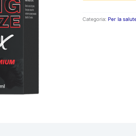
origin
era:
Categoria:
Per la salut
€78.0