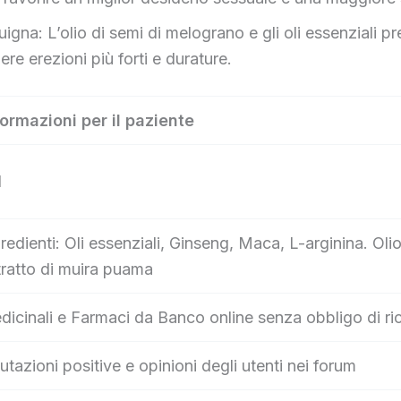
gna: L’olio di semi di melograno e gli oli essenziali pr
re erezioni più forti e durature.
formazioni per il paziente
l
redienti: Oli essenziali, Ginseng, Maca, L-arginina. Ol
tratto di muira puama
icinali e Farmaci da Banco online senza obbligo di ri
utazioni positive e opinioni degli utenti nei forum