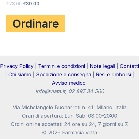
Il
Il
Valutato
€
78.00
€
39.00
4.83
prezzo
prezzo
su 5
originale
attuale
Ordinare
era:
è:
€78.00.
€39.00.
Privacy Policy
|
Termini e condizioni
|
Note legali
|
Contatti
|
Chi siamo
|
Spedizione e consegna
|
Resi e rimborsi
|
Avviso medico
info@viata.it
, 02 897 34 560
Via Michelangelo Buonarroti n. 41, Milano, Italia
Orari di apertura: Lun-Sab: 08:00-20:00
Ordini online accettati 24 ore su 24, 7 giorni su 7.
© 2026 Farmacia Viata