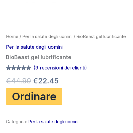
Home
/
Per la salute degli uomini
/ BioBeast gel lubrificante
Per la salute degli uomini
BioBeast gel lubrificante
(
9
recensioni dei clienti)
Valutato
9
4.89
Il
Il
€
44.90
€
22.45
su 5 su
base di
recensioni
prezzo
prezzo
Ordinare
originale
attuale
era:
è:
Categoria:
Per la salute degli uomini
€44.90.
€22.45.