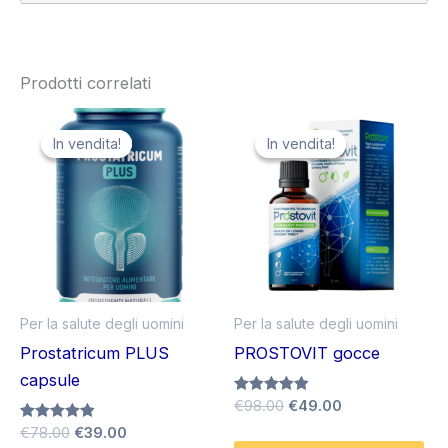
Prodotti correlati
In vendita!
In vendita!
In vendita!
In vendita!
Per la salute degli uomini
Per la salute degli uomini
Prostatricum PLUS
PROSTOVIT gocce
capsule
Il
Il
Valutato
€
98.00
€
49.00
4.80
prezzo
prezzo
Il
Il
Valutato
€
78.00
€
39.00
su 5
originale
attuale
4.80