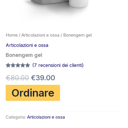
Home
/
Articolazioni e ossa
/ Bonengem gel
Articolazioni e ossa
Bonengem gel
(
7
recensioni dei clienti)
Valutato
7
4.86
Il
Il
€
80.00
€
39.00
su 5 su
base di
recensioni
prezzo
prezzo
Ordinare
originale
attuale
era:
è:
Categoria:
Articolazioni e ossa
€80.00.
€39.00.