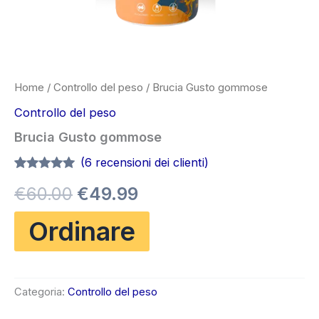
Home
/
Controllo del peso
/ Brucia Gusto gommose
Controllo del peso
Brucia Gusto gommose
(
6
recensioni dei clienti)
Valutato
6
4.83
Il
Il
€
60.00
€
49.99
su 5 su
base di
recensioni
prezzo
prezzo
Ordinare
originale
attuale
era:
è:
Categoria:
Controllo del peso
€60.00.
€49.99.