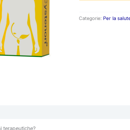
origin
era:
Categorie:
Per la salut
€78.0
i terapeutiche?