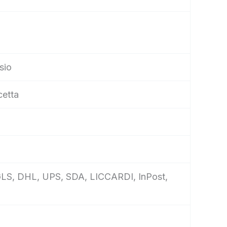
sio
cetta
e, GLS, DHL, UPS, SDA, LICCARDI, InPost,