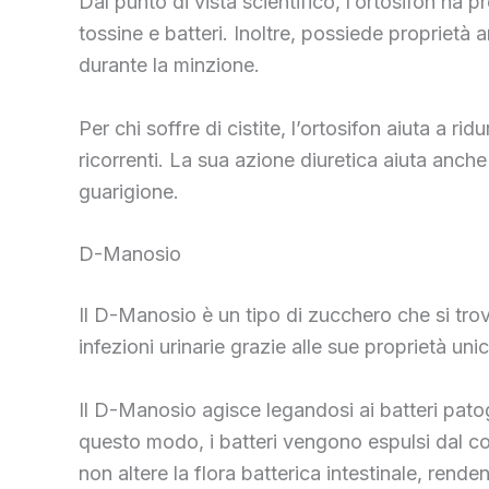
Dal punto di vista scientifico, l’ortosifon ha 
tossine e batteri. Inoltre, possiede proprietà a
durante la minzione.
Per chi soffre di cistite, l’ortosifon aiuta a r
ricorrenti. La sua azione diuretica aiuta anch
guarigione.
D-Manosio
Il D-Manosio è un tipo di zucchero che si trov
infezioni urinarie grazie alle sue proprietà uni
Il D-Manosio agisce legandosi ai batteri patogen
questo modo, i batteri vengono espulsi dal corp
non altere la flora batterica intestinale, rende