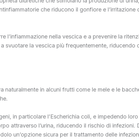
proprietà diuretiche che stimolano la produzione di urina
ntinfiammatorie che riducono il gonfiore e l’irritazione d
idurre l’infiammazione nella vescica e a prevenire la rit
e a svuotare la vescica più frequentemente, riducendo c
a naturalmente in alcuni frutti come le mele e le bacche
che.
i, in particolare l’Escherichia coli, e impedendo loro di
o attraverso l’urina, riducendo il rischio di infezioni.
ndolo un’opzione sicura per il trattamento delle infezioni 