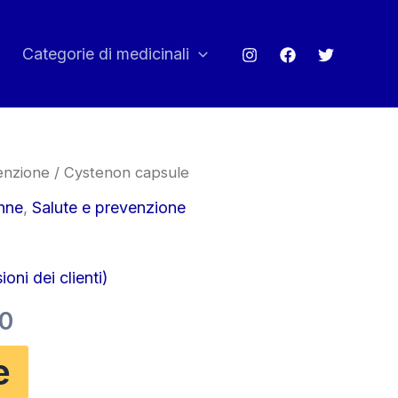
Categorie di medicinali
enzione
/ Cystenon capsule
onne
,
Salute e prevenzione
oni dei clienti)
Il
00
o
prezzo
e