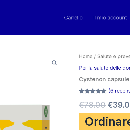
Carrello
Il mio account
Home
/
Salute e prev
Per la salute delle d
Cystenon capsule
(
6
recensi
Valutato
6
Il
€
78.00
€
39.
4.83
su 5
su base
di
prezz
Ordinar
recensioni