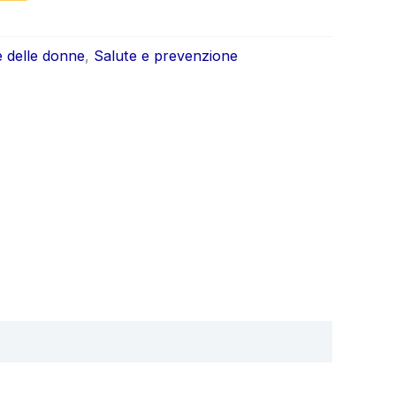
ale
attuale
è:
e delle donne
,
Salute e prevenzione
0.
€39.00.