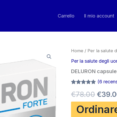
Carrello
Il mio account
Home
/
Per la salute d
Per la salute degli uo
DELURON capsule
(
6
recensi
Valutato
6
Il
€
78.00
€
39.
4.83
su 5
su base
di
prezz
Ordinar
recensioni