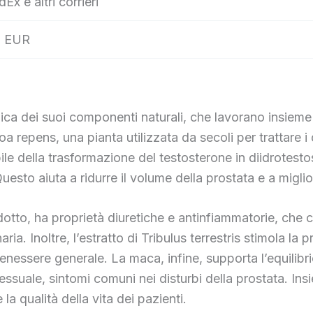
dEx e altri corrieri
 EUR
 dei suoi componenti naturali, che lavorano insieme p
oa repens, una pianta utilizzata da secoli per trattare i 
abile della trasformazione del testosterone in diidrote
esto aiuta a ridurre il volume della prostata e a migliora
dotto, ha proprietà diuretiche e antinfiammatorie, che co
ia. Inoltre, l’estratto di Tribulus terrestris stimola la
enessere generale. La maca, infine, supporta l’equilib
sessuale, sintomi comuni nei disturbi della prostata. Insi
e la qualità della vita dei pazienti.