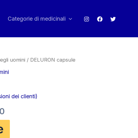
Categorie di medicinali
egli uomini
/ DELURON capsule
mini
oni dei clienti)
Il
00
o
prezzo
e