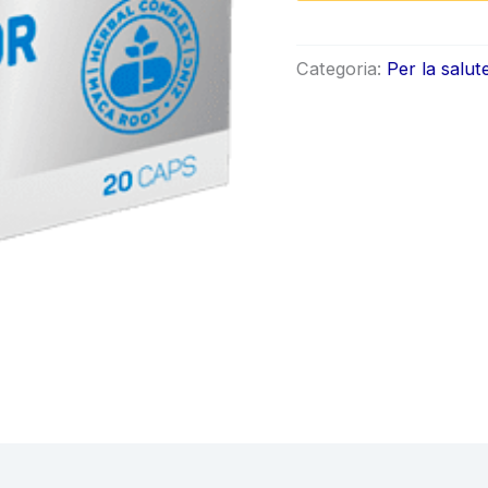
origin
era:
Categoria:
Per la salut
€78.0