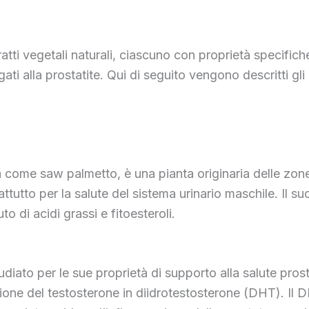
i vegetali naturali, ciascuno con proprietà specifiche
egati alla prostatite. Qui di seguito vengono descritti g
e saw palmetto, è una pianta originaria delle zone sud
ttutto per la salute del sistema urinario maschile. Il su
o di acidi grassi e fitoesteroli.
iato per le sue proprietà di supporto alla salute pros
zione del testosterone in diidrotestosterone (DHT). Il