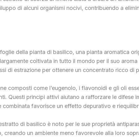
luppo di alcuni organismi nocivi, contribuendo a elimina
e foglie della pianta di basilico, una pianta aromatica or
 largamente coltivata in tutto il mondo per il suo aroma
i di estrazione per ottenere un concentrato ricco di pri
tiene composti come l’eugenolo, i flavonoidi e gli oli es
. Questi principi attivi aiutano a rafforzare le difese i
ne combinata favorisce un effetto depurativo e riequilib
estratto di basilico è noto per le sue proprietà antiparas
ino, creando un ambiente meno favorevole alla loro sopr