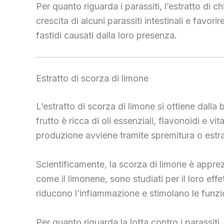
Per quanto riguarda i parassiti, l’estratto di c
crescita di alcuni parassiti intestinali e favorir
fastidi causati dalla loro presenza.
Estratto di scorza di limone
L’estratto di scorza di limone si ottiene dall
frutto è ricca di oli essenziali, flavonoidi e 
produzione avviene tramite spremitura o estr
Scientificamente, la scorza di limone è apprezz
come il limonene, sono studiati per il loro eff
riducono l’infiammazione e stimolano le funzio
Per quanto riguarda la lotta contro i parassiti,