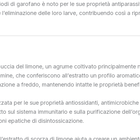
hiodi di garofano è noto per le sue proprietà antiparassi
e l’eliminazione delle loro larve, contribuendo così a ripri
a buccia del limone, un agrume coltivato principalmente 
vitamine, che conferiscono all’estratto un profilo aromat
azione a freddo, mantenendo intatte le proprietà benef
ata per le sue proprietà antiossidanti, antimicrobiche e 
etto sul sistema immunitario e sulla purificazione dell’o
ni epatiche di disintossicazione.
 l’estratto di scorza di limone aiuta a creare un ambiente