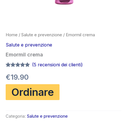
Home
/
Salute e prevenzione
/ Emormil crema
Salute e prevenzione
Emormil crema
(
5
recensioni dei clienti)
Valutato
5
4.80
€
19.90
su 5 su
base di
recensioni
Ordinare
Categoria:
Salute e prevenzione