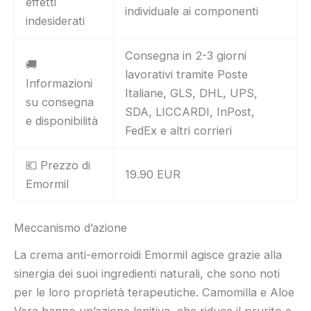
effetti
individuale ai componenti
indesiderati
Consegna in 2-3 giorni
🚚
lavorativi tramite Poste
Informazioni
Italiane, GLS, DHL, UPS,
su consegna
SDA, LICCARDI, InPost,
e disponibilità
FedEx e altri corrieri
💶 Prezzo di
19.90 EUR
Emormil
Meccanismo d’azione
La crema anti-emorroidi Emormil agisce grazie alla
sinergia dei suoi ingredienti naturali, che sono noti
per le loro proprietà terapeutiche. Camomilla e Aloe
Vera hanno un’azione lenitiva, che riduce il prurito e