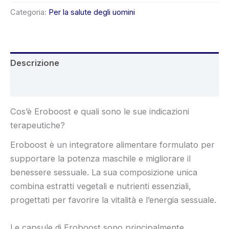
era:
è:
Categoria:
Per la salute degli uomini
€94.00.
€47.00.
Descrizione
Recensioni (4)
Cos’è Eroboost e quali sono le sue indicazioni
terapeutiche?
Eroboost è un integratore alimentare formulato per
supportare la potenza maschile e migliorare il
benessere sessuale. La sua composizione unica
combina estratti vegetali e nutrienti essenziali,
progettati per favorire la vitalità e l’energia sessuale.
Le capsule di Eroboost sono principalmente