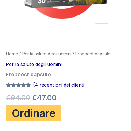
Home
/
Per la salute degli uomini
/ Eroboost capsule
Per la salute degli uomini
Eroboost capsule
(
4
recensioni dei clienti)
Valutato
4
4.75
Il
Il
€
94.00
€
47.00
su 5 su
base di
recensioni
prezzo
prezzo
Ordinare
originale
attuale