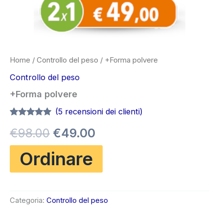
Home
/
Controllo del peso
/ +Forma polvere
Controllo del peso
+Forma polvere
(
5
recensioni dei clienti)
Valutato
5
4.80
Il
Il
€
98.00
€
49.00
su 5 su
base di
recensioni
prezzo
prezzo
Ordinare
originale
attuale
era:
è:
Categoria:
Controllo del peso
€98.00.
€49.00.