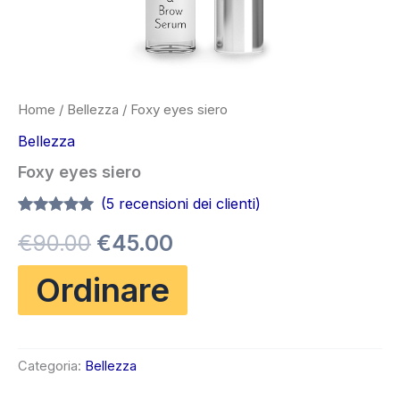
Home
/
Bellezza
/ Foxy eyes siero
Bellezza
Foxy eyes siero
(
5
recensioni dei clienti)
Valutato
5
4.80
Il
Il
€
90.00
€
45.00
su 5 su
base di
recensioni
prezzo
prezzo
Ordinare
originale
attuale
era:
è:
Categoria:
Bellezza
€90.00.
€45.00.