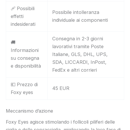
🩹 Possibili
Possibile intolleranza
effetti
individuale ai componenti
indesiderati
Consegna in 2-3 giorni
🚚
lavorativi tramite Poste
Informazioni
Italiane, GLS, DHL, UPS,
su consegna
SDA, LICCARDI, InPost,
e disponibilità
FedEx e altri corrieri
💶 Prezzo di
45 EUR
Foxy eyes
Meccanismo d’azione
Foxy Eyes agisce stimolando i follicoli piliferi delle
ciglia e delle sopracciglia, migliorando la loro fase di