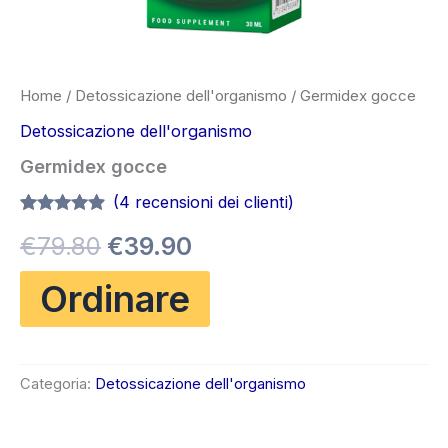
Home
/
Detossicazione dell'organismo
/ Germidex gocce
Detossicazione dell'organismo
Germidex gocce
(
4
recensioni dei clienti)
Valutato
4
4.75
Il
Il
€
79.80
€
39.90
su 5 su
base di
recensioni
prezzo
prezzo
Ordinare
originale
attuale
era:
è:
Categoria:
Detossicazione dell'organismo
€79.80.
€39.90.