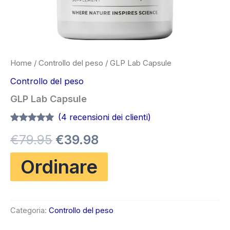
Home
/
Controllo del peso
/ GLP Lab Capsule
Controllo del peso
GLP Lab Capsule
(
4
recensioni dei clienti)
Valutato
3
5.00
Il
Il
€
79.95
€
39.98
su 5 su
base di
recensioni
prezzo
prezzo
Ordinare
originale
attuale
era:
è:
Categoria:
Controllo del peso
€79.95.
€39.98.