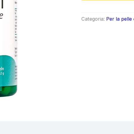
origin
era:
Categoria:
Per la pelle 
€69.9