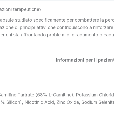
azioni terapeutiche?
apsule studiato specificamente per combattere la perdita
e di principi attivi che contribuiscono a rinforzare i c
per chi sta affrontando problemi di diradamento o cadut
Informazioni per il pazien
Carnitine Tartrate (68% L-Carnitine), Potassium Chloride
% Silicon), Nicotinic Acid, Zinc Oxide, Sodium Selenit