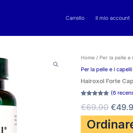
Carrello
Il mio account
Home
/
Per la pelle e i
Per la pelle e i capelli
Hairoxol Forte Ca
(
6
recensi
Valutato
5
Il
€
69.90
€
49.
4.80
su 5
su base
di
prezz
Ordinar
recensioni