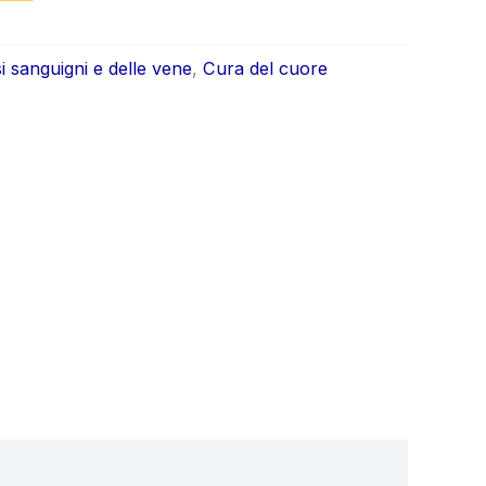
ale
attuale
è:
i sanguigni e delle vene
,
Cura del cuore
0.
€29.90.