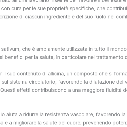
naturali che lavorano insieme per favorire il benessere
o con cura per le sue proprietà specifiche, che contrib
crizione di ciascun ingrediente e del suo ruolo nel comb
m sativum, che è ampiamente utilizzata in tutto il mondo
i benefici per la salute, in particolare nel trattamento 
per il suo contenuto di allicina, un composto che si form
ivi sul sistema circolatorio, favorendo la dilatazione de
. Questi effetti contribuiscono a una maggiore fluidità 
glio aiuta a ridurre la resistenza vascolare, favorendo l
sa e a migliorare la salute del cuore, prevenendo potenz