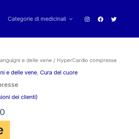
Categorie di medicinali
sanguigni e delle vene
/ HyperCardio compresse
ni e delle vene
,
Cura del cuore
presse
oni dei clienti)
Il
90
o
prezzo
e