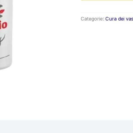
origin
era:
Categorie:
Cura dei vas
€59.8