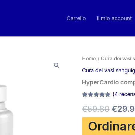
Carrello
Il mio account
Home
/
Cura dei vasi 
Cura dei vasi sanguig
HyperCardio com
(
4
recensi
Valutato
4
Il
€
59.80
€
29.
4.75
su 5
su base
di
prezz
Ordinar
recensioni