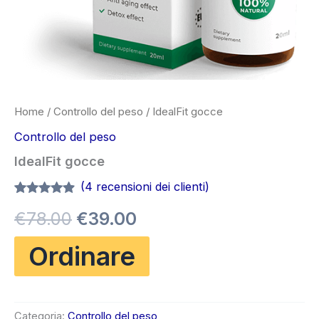
Home
/
Controllo del peso
/ IdealFit gocce
Controllo del peso
IdealFit gocce
(
4
recensioni dei clienti)
Valutato
4
4.75
Il
Il
€
78.00
€
39.00
su 5 su
base di
recensioni
prezzo
prezzo
Ordinare
originale
attuale
era:
è:
Categoria:
Controllo del peso