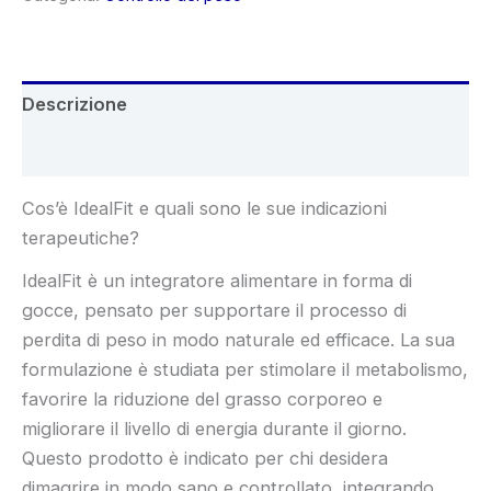
€78.00.
€39.00.
Descrizione
Recensioni (4)
Cos’è IdealFit e quali sono le sue indicazioni
terapeutiche?
IdealFit è un integratore alimentare in forma di
gocce, pensato per supportare il processo di
perdita di peso in modo naturale ed efficace. La sua
formulazione è studiata per stimolare il metabolismo,
favorire la riduzione del grasso corporeo e
migliorare il livello di energia durante il giorno.
Questo prodotto è indicato per chi desidera
dimagrire in modo sano e controllato, integrando