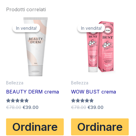
Prodotti correlati
In vendita!
In vendita!
In vendita!
In vendita!
Bellezza
Bellezza
BEAUTY DERM crema
WOW BUST crema
Il
Il
Il
Il
Valutato
€
78.00
€
39.00
Valutato
€
78.00
€
39.00
4.75
4.75
prezzo
prezzo
prezzo
prezzo
su 5
su 5
originale
attuale
originale
attuale
Ordinare
Ordinare
era:
è:
era:
è:
€78.00.
€39.00.
€78.00.
€39.00.