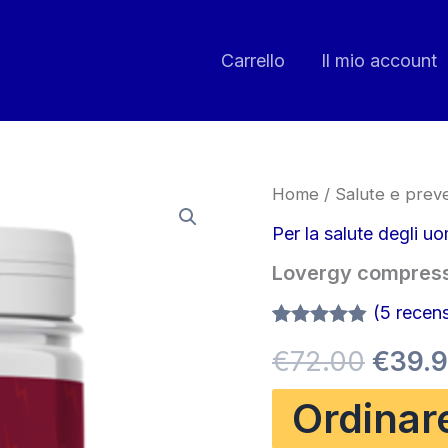
Carrello
Il mio account
Home
/
Salute e prev
Per la salute degli uo
Lovergy compres
(
5
recensi
Valutato
5
Il
€
72.00
€
39.
4.80
su 5
su base
di
prezz
Ordinar
recensioni