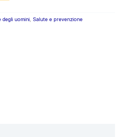
ale
attuale
è:
e degli uomini
,
Salute e prevenzione
0.
€39.99.