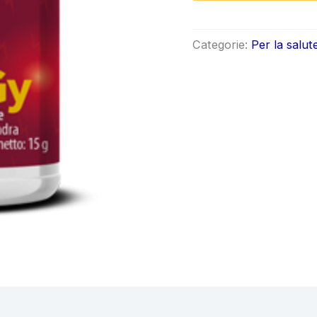
origin
era:
Categorie:
Per la salut
€72.0