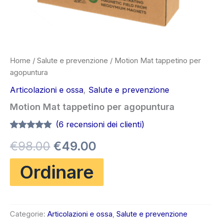
Home
/
Salute e prevenzione
/ Motion Mat tappetino per
agopuntura
Articolazioni e ossa
,
Salute e prevenzione
Motion Mat tappetino per agopuntura
(
6
recensioni dei clienti)
Valutato
6
4.83
Il
Il
€
98.00
€
49.00
su 5 su
base di
recensioni
prezzo
prezzo
Ordinare
originale
attuale
era:
è:
Categorie:
Articolazioni e ossa
,
Salute e prevenzione