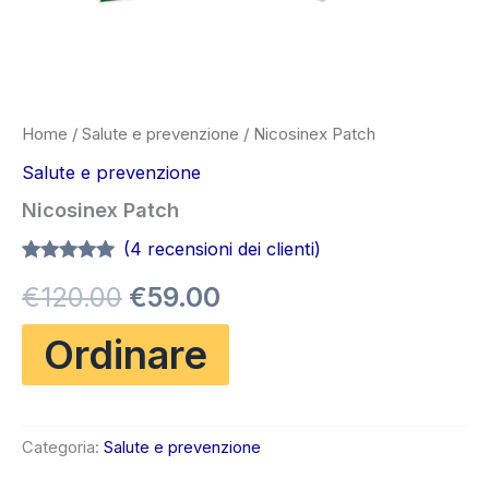
Home
/
Salute e prevenzione
/ Nicosinex Patch
Salute e prevenzione
Nicosinex Patch
(
4
recensioni dei clienti)
Valutato
3
5.00
Il
Il
€
120.00
€
59.00
su 5 su
base di
recensioni
prezzo
prezzo
Ordinare
originale
attuale
era:
è:
Categoria:
Salute e prevenzione
€120.00.
€59.00.