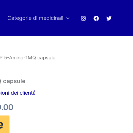
Categorie di medicinali
 5-Amino-1MQ capsule
 capsule
oni dei clienti)
Il
9.00
zzo
prezzo
e