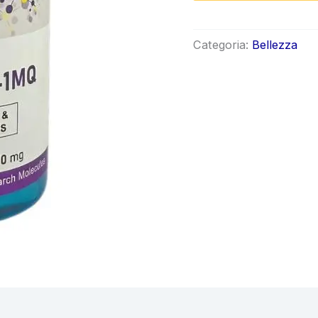
orig
era:
Categoria:
Bellezza
€289