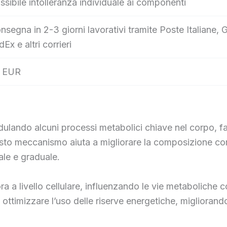
ssibile intolleranza individuale ai componenti
nsegna in 2-3 giorni lavorativi tramite Poste Italian
dEx e altri corrieri
 EUR
do alcuni processi metabolici chiave nel corpo, favo
esto meccanismo aiuta a migliorare la composizione co
le e graduale.
ra a livello cellulare, influenzando le vie metaboliche c
 ottimizzare l’uso delle riserve energetiche, miglioran