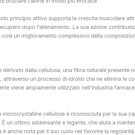
di bruciare calorie in modo più efficace.
sto principio attivo supporta la crescita muscolare att
 recupero dopo l’allenamento. La sua azione contribuis
ndo così un miglioramento complessivo della composizio
erivato dalla cellulosa, una fibra naturale presente nel
o, attraverso un processo di idrolisi che ne elimina le 
iente viene ampiamente utilizzato nell’industria farmace
 microcrystalline cellulose è riconosciuta per la sua capa
 È un ottimo addensante e legante, che aiuta a mantene
è anche nota per il suo ruolo nel favorire la regolarità 