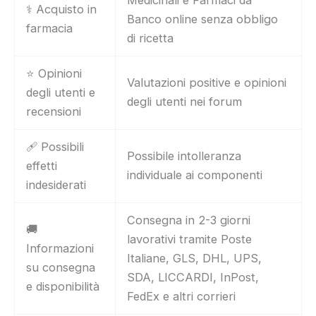
Medicinali e Farmaci da
⚕️ Acquisto in
Banco online senza obbligo
farmacia
di ricetta
⭐ Opinioni
Valutazioni positive e opinioni
degli utenti e
degli utenti nei forum
recensioni
🩹 Possibili
Possibile intolleranza
effetti
individuale ai componenti
indesiderati
Consegna in 2-3 giorni
🚚
lavorativi tramite Poste
Informazioni
Italiane, GLS, DHL, UPS,
su consegna
SDA, LICCARDI, InPost,
e disponibilità
FedEx e altri corrieri