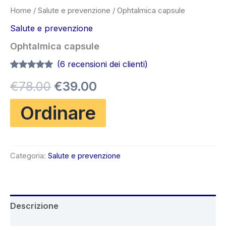
Home
/
Salute e prevenzione
/ Ophtalmica capsule
Salute e prevenzione
Ophtalmica capsule
(
6
recensioni dei clienti)
Valutato
6
4.83
Il
Il
€
78.00
€
39.00
su 5 su
base di
recensioni
prezzo
prezzo
Ordinare
originale
attuale
era:
è:
Categoria:
Salute e prevenzione
€78.00.
€39.00.
Descrizione