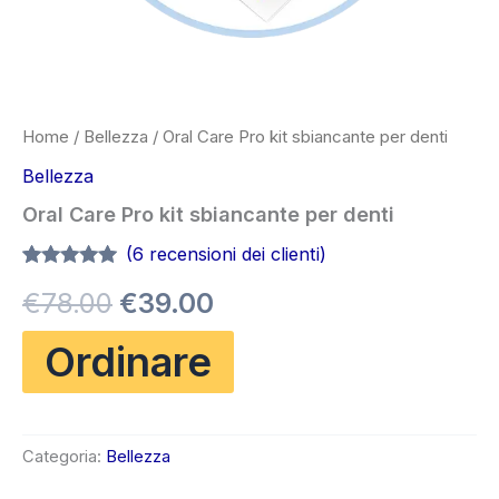
Home
/
Bellezza
/ Oral Care Pro kit sbiancante per denti
Bellezza
Oral Care Pro kit sbiancante per denti
(
6
recensioni dei clienti)
Valutato
5
5.00
Il
Il
€
78.00
€
39.00
su 5 su
base di
recensioni
prezzo
prezzo
Ordinare
originale
attuale
era:
è:
Categoria:
Bellezza
€78.00.
€39.00.