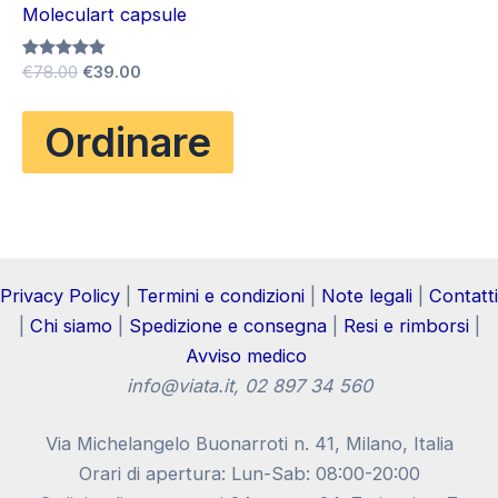
Moleculart capsule
Il
Il
Valutato
€
78.00
€
39.00
4.80
prezzo
prezzo
su 5
originale
attuale
Ordinare
era:
è:
€78.00.
€39.00.
Privacy Policy
|
Termini e condizioni
|
Note legali
|
Contatti
|
Chi siamo
|
Spedizione e consegna
|
Resi e rimborsi
|
Avviso medico
info@viata.it
, 02 897 34 560
Via Michelangelo Buonarroti n. 41, Milano, Italia
Orari di apertura: Lun-Sab: 08:00-20:00