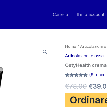
Carrello
Il mio account
Home
/
Articolazioni e
Articolazioni e ossa
OstyHealth crema
(
6
recensi
Valutato
6
Il
€
78.00
€
39.
4.83
su 5
su base
di
prezz
Ordinar
recensioni