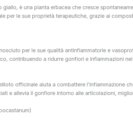
glio giallo, è una pianta erbacea che cresce spontaneam
e per le sue proprietà terapeutiche, grazie ai composti a
iconosciuto per le sue qualità antinfiammatorie e vasopr
co, contribuendo a ridurre gonfiori e infiammazioni nei 
i meliloto officinale aiuta a combattere l’infiammazione 
ti e allevia il gonfiore intorno alle articolazioni, migli
ippocastanum)