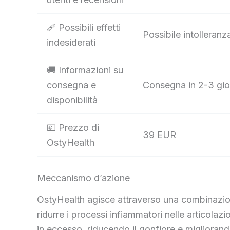
🩹 Possibili effetti
Possibile intolleran
indesiderati
🚚 Informazioni su
consegna e
Consegna in 2-3 gior
disponibilità
💶 Prezzo di
39 EUR
OstyHealth
Meccanismo d’azione
OstyHealth agisce attraverso una combinazione
ridurre i processi infiammatori nelle articolazi
in eccesso, riducendo il gonfiore e migliorando 