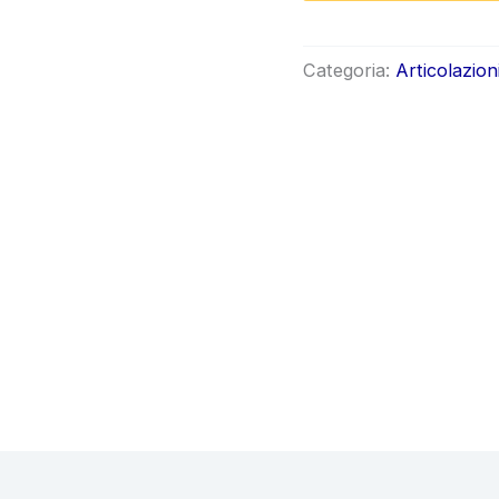
origin
era:
Categoria:
Articolazion
€78.0