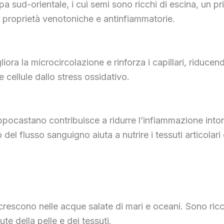
a sud-orientale, i cui semi sono ricchi di escina, un pr
proprietà venotoniche e antinfiammatorie.
ora la microcircolazione e rinforza i capillari, riducen
cellule dallo stress ossidativo.
ppocastano contribuisce a ridurre l’infiammazione intorno
del flusso sanguigno aiuta a nutrire i tessuti articolari e
escono nelle acque salate di mari e oceani. Sono ricche
te della pelle e dei tessuti.