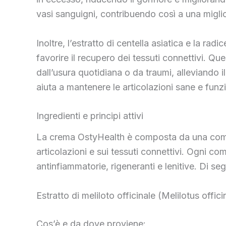
vasi sanguigni, contribuendo così a una miglio
Inoltre, l’estratto di centella asiatica e la r
favorire il recupero dei tessuti connettivi. Ques
dall’usura quotidiana o da traumi, alleviando i
aiuta a mantenere le articolazioni sane e funz
Ingredienti e principi attivi
La crema OstyHealth è composta da una combina
articolazioni e sui tessuti connettivi. Ogni co
antinfiammatorie, rigeneranti e lenitive. Di seg
Estratto di meliloto officinale (Melilotus offici
Cos’è e da dove proviene: