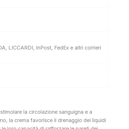
A, LICCARDI, InPost, FedEx e altri corrieri
stimolare la circolazione sanguigna e a
ano, la crema favorisce il drenaggio dei liquidi
le loro capacità di rafforzare le pareti dei