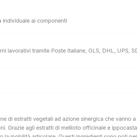
za individuale ai componenti
ni lavorativi tramite Poste Italiane, GLS, DHL, UPS, SD
 di estratti vegetali ad azione sinergica che vanno a 
oni. Grazie agli estratti di meliloto officinale e ippocast
la mobilità articolare. Questi ingredienti sono noti per 