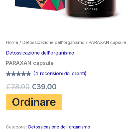
Home
/
Detossicazione dell'organismo
/ PARAXAN capsule
Detossicazione dell'organismo
PARAXAN capsule
(
4
recensioni dei clienti)
Valutato
4
4.75
Il
Il
€
78.00
€
39.00
su 5 su
base di
recensioni
prezzo
prezzo
Ordinare
originale
attuale
era:
è:
Categoria:
Detossicazione dell'organismo