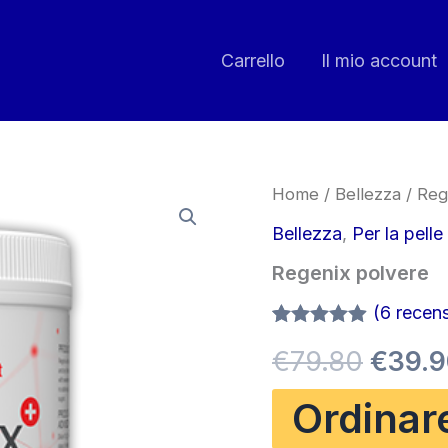
Carrello
Il mio account
Home
/
Bellezza
/ Reg
Bellezza
,
Per la pelle 
Regenix polvere
(
6
recensi
Valutato
6
Il
€
79.80
€
39.9
4.83
su 5
su base
di
prezz
Ordinar
recensioni