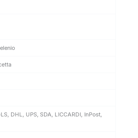
Selenio
cetta
e, GLS, DHL, UPS, SDA, LICCARDI, InPost,