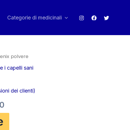
Categorie di medicinali
enix polvere
e i capelli sani
oni dei clienti)
Il
0
o
prezzo
e