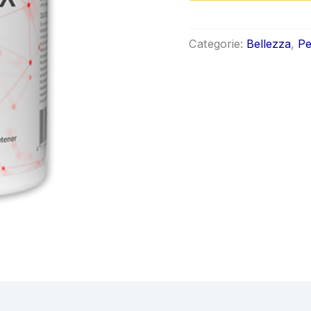
origin
era:
Categorie:
Bellezza
,
Pe
€79.8