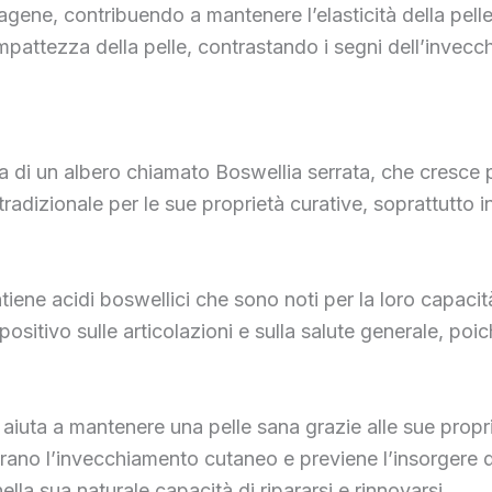
gene, contribuendo a mantenere l’elasticità della pelle 
mpattezza della pelle, contrastando i segni dell’invec
a di un albero chiamato Boswellia serrata, che cresce pr
 tradizionale per le sue proprietà curative, soprattutto 
ntiene acidi boswellici che sono noti per la loro capacit
 positivo sulle articolazioni e sulla salute generale, po
 aiuta a mantenere una pelle sana grazie alle sue prop
ano l’invecchiamento cutaneo e previene l’insorgere di i
ella sua naturale capacità di ripararsi e rinnovarsi.