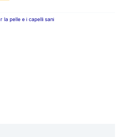
ale
attuale
è:
r la pelle e i capelli sani
0.
€39.90.