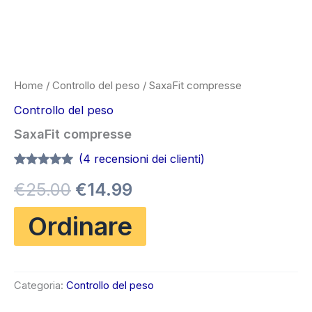
Home
/
Controllo del peso
/ SaxaFit compresse
Controllo del peso
SaxaFit compresse
(
4
recensioni dei clienti)
Valutato
3
5.00
Il
Il
€
25.00
€
14.99
su 5 su
base di
recensioni
prezzo
prezzo
Ordinare
originale
attuale
era:
è:
Categoria:
Controllo del peso
€25.00.
€14.99.