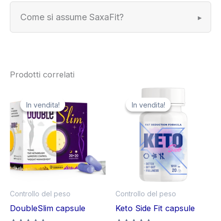
Come si assume SaxaFit?
Prodotti correlati
In vendita!
In vendita!
In vendita!
In vendita!
Controllo del peso
Controllo del peso
DoubleSlim capsule
Keto Side Fit capsule