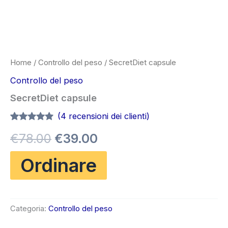
Home
/
Controllo del peso
/ SecretDiet capsule
Controllo del peso
SecretDiet capsule
(
4
recensioni dei clienti)
Valutato
4
4.75
Il
Il
€
78.00
€
39.00
su 5 su
base di
recensioni
prezzo
prezzo
Ordinare
originale
attuale
era:
è:
Categoria:
Controllo del peso
€78.00.
€39.00.