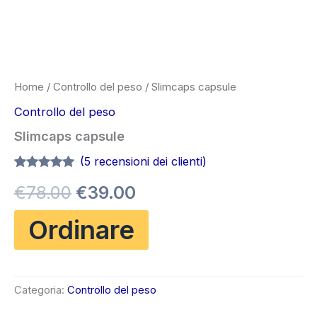
Home
/
Controllo del peso
/ Slimcaps capsule
Controllo del peso
Slimcaps capsule
(
5
recensioni dei clienti)
Valutato
5
4.80
Il
Il
€
78.00
€
39.00
su 5 su
base di
recensioni
prezzo
prezzo
Ordinare
originale
attuale
era:
è:
Categoria:
Controllo del peso
€78.00.
€39.00.