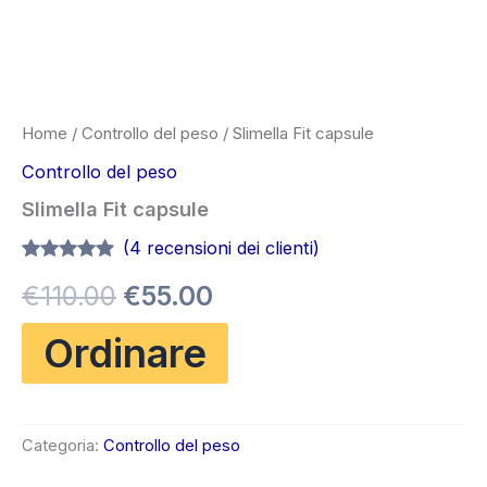
Home
/
Controllo del peso
/ Slimella Fit capsule
Controllo del peso
Slimella Fit capsule
(
4
recensioni dei clienti)
Valutato
4
4.75
Il
Il
€
110.00
€
55.00
su 5 su
base di
recensioni
prezzo
prezzo
Ordinare
originale
attuale
era:
è:
Categoria:
Controllo del peso
€110.00.
€55.00.