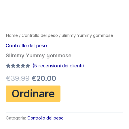
Home
/
Controllo del peso
/ Slimmy Yummy gommose
Controllo del peso
Slimmy Yummy gommose
(
5
recensioni dei clienti)
Valutato
5
4.80
Il
Il
€
39.99
€
20.00
su 5 su
base di
recensioni
prezzo
prezzo
Ordinare
originale
attuale
era:
è:
Categoria:
Controllo del peso
€39.99.
€20.00.