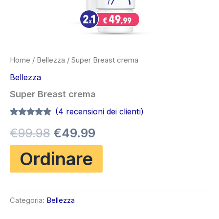
Home
/
Bellezza
/ Super Breast crema
Bellezza
Super Breast crema
(
4
recensioni dei clienti)
Valutato
4
4.75
Il
Il
€
99.98
€
49.99
su 5 su
base di
recensioni
prezzo
prezzo
Ordinare
originale
attuale
era:
è:
Categoria:
Bellezza
€99.98.
€49.99.