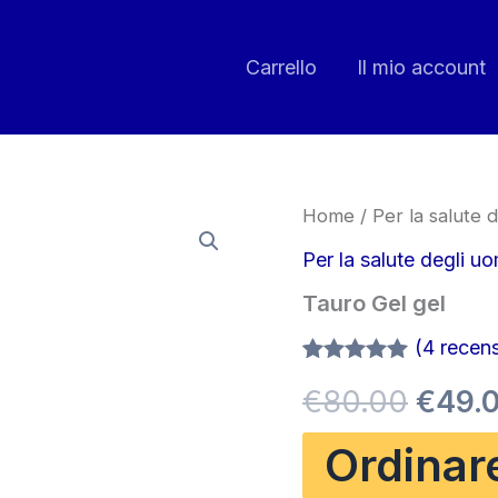
Carrello
Il mio account
Home
/
Per la salute d
Per la salute degli uo
Tauro Gel gel
(
4
recensi
Valutato
3
5.00
Il
€
80.00
€
49.
su 5 su
base di
recensioni
prez
Ordinar