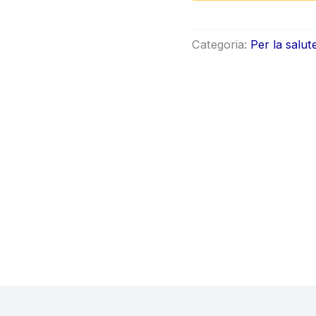
origi
era:
Categoria:
Per la salut
€80.0