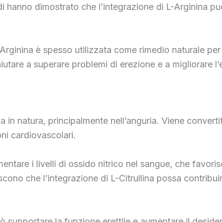
di hanno dimostrato che l’integrazione di L-Arginina può
-Arginina è spesso utilizzata come rimedio naturale per 
utare a superare problemi di erezione e a migliorare l
a in natura, principalmente nell’anguria. Viene convertit
ni cardiovascolari.
entare i livelli di ossido nitrico nel sangue, che favori
cono che l’integrazione di L-Citrullina possa contribuire
può supportare la funzione erettile e aumentare il deside