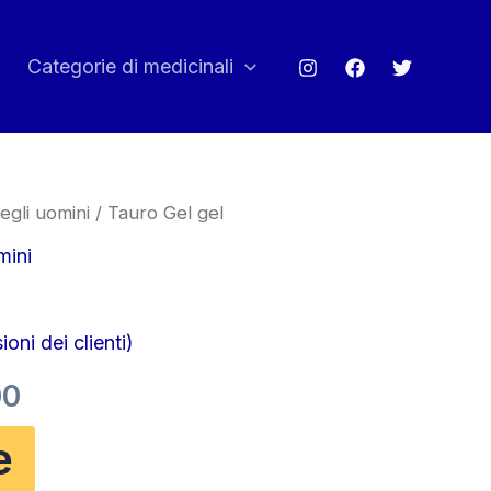
Categorie di medicinali
egli uomini
/ Tauro Gel gel
mini
oni dei clienti)
Il
00
zo
prezzo
e