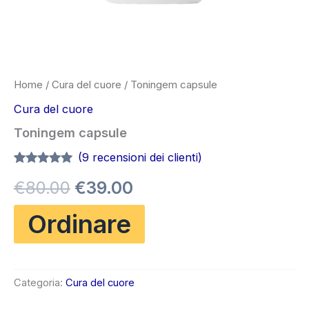
Home
/
Cura del cuore
/ Toningem capsule
Cura del cuore
Toningem capsule
(
9
recensioni dei clienti)
Valutato
8
4.88
Il
Il
€
80.00
€
39.00
su 5 su
base di
recensioni
prezzo
prezzo
Ordinare
originale
attuale
era:
è:
Categoria:
Cura del cuore
€80.00.
€39.00.