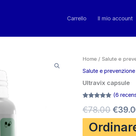
Carrello
Il mio account
Home
/
Salute e prev
Salute e prevenzione
Ultravix capsule
(
6
recensi
Valutato
6
Il
€
78.00
€
39.
4.83
su 5
su base
di
prezz
Ordinar
recensioni