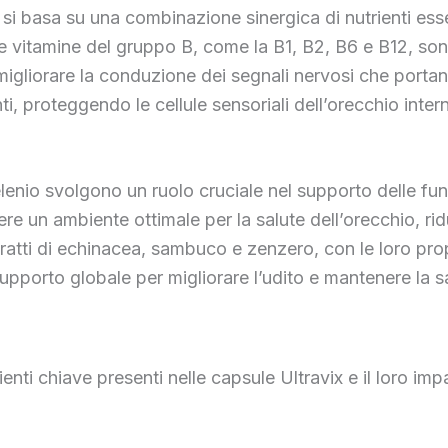
si basa su una combinazione sinergica di nutrienti essen
Le vitamine del gruppo B, come la B1, B2, B6 e B12, so
gliorare la conduzione dei segnali nervosi che portano a
, proteggendo le cellule sensoriali dell’orecchio inter
lenio svolgono un ruolo cruciale nel supporto delle funz
re un ambiente ottimale per la salute dell’orecchio, rid
ratti di echinacea, sambuco e zenzero, con le loro pro
upporto globale per migliorare l’udito e mantenere la s
enti chiave presenti nelle capsule Ultravix e il loro imp