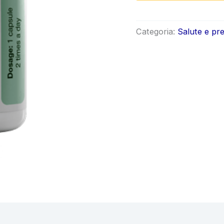
origin
era:
Categoria:
Salute e pr
€78.0