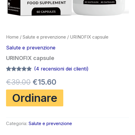
Home
/
Salute e prevenzione
/ URINOFIX capsule
Salute e prevenzione
URINOFIX capsule
(
4
recensioni dei clienti)
Valutato
4
4.75
Il
Il
€
39.00
€
15.60
su 5 su
base di
recensioni
prezzo
prezzo
Ordinare
originale
attuale
era:
è:
Categoria:
Salute e prevenzione
€39.00.
€15.60.