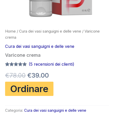
Home
/
Cura dei vasi sanguigni e delle vene
/ Varicone
crema
Cura dei vasi sanguigni e delle vene
Varicone crema
(
5
recensioni dei clienti)
Valutato
5
4.80
Il
Il
€
78.00
€
39.00
su 5 su
base di
recensioni
prezzo
prezzo
Ordinare
originale
attuale
era:
è:
Categoria:
Cura dei vasi sanguigni e delle vene