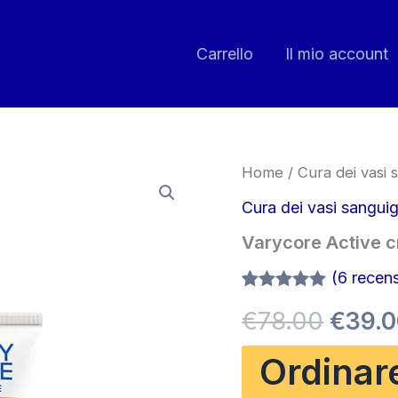
Carrello
Il mio account
Home
/
Cura dei vasi 
Cura dei vasi sanguig
Varycore Active 
(
6
recensi
Valutato
5
5.00
Il
€
78.00
€
39.
su 5 su
base di
recensioni
prezz
Ordinar