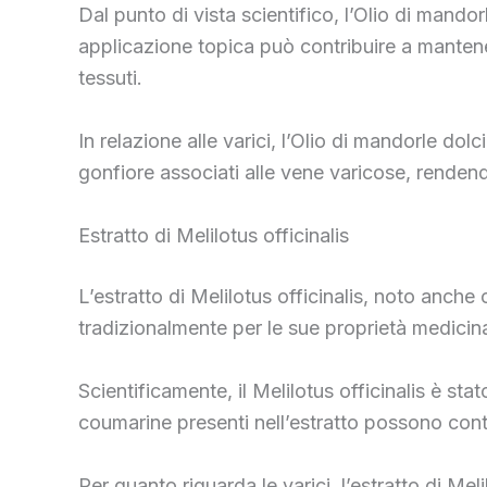
Dal punto di vista scientifico, l’Olio di mandor
applicazione topica può contribuire a mantene
tessuti.
In relazione alle varici, l’Olio di mandorle dolci
gonfiore associati alle vene varicose, renden
Estratto di Melilotus officinalis
L’estratto di Melilotus officinalis, noto anche
tradizionalmente per le sue proprietà medicinal
Scientificamente, il Melilotus officinalis è sta
coumarine presenti nell’estratto possono contri
Per quanto riguarda le varici, l’estratto di Meli