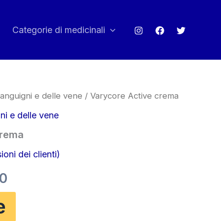
Categorie di medicinali
sanguigni e delle vene
/ Varycore Active crema
ni e delle vene
crema
oni dei clienti)
Il
00
o
prezzo
e