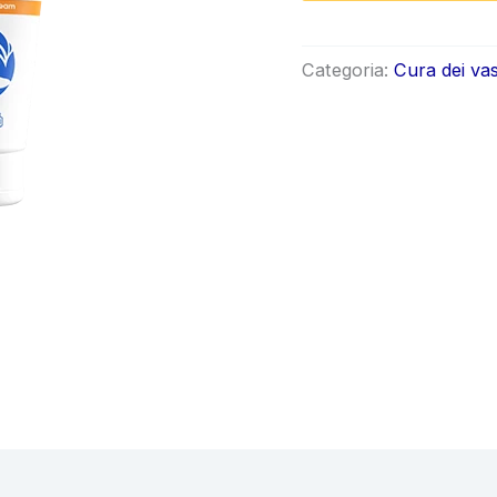
origin
era:
Categoria:
Cura dei vas
€78.0