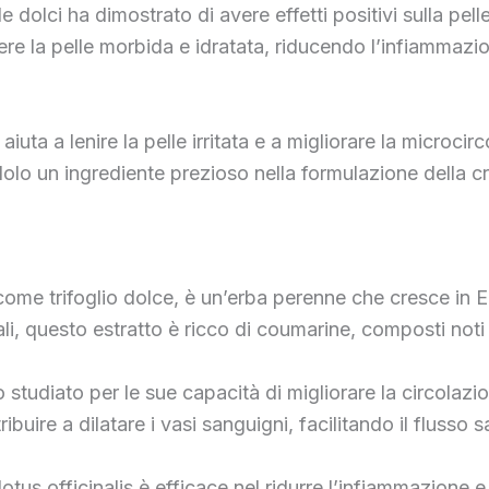
le dolci ha dimostrato di avere effetti positivi sulla pe
re la pelle morbida e idratata, riducendo l’infiammazio
 aiuta a lenire la pelle irritata e a migliorare la microci
dolo un ingrediente prezioso nella formulazione della 
 come trifoglio dolce, è un’erba perenne che cresce in Eu
i, questo estratto è ricco di coumarine, composti noti p
to studiato per le sue capacità di migliorare la circolazi
buire a dilatare i vasi sanguigni, facilitando il flusso
lotus officinalis è efficace nel ridurre l’infiammazione e