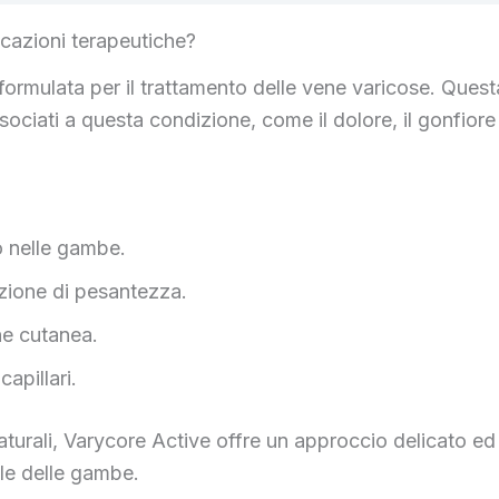
icazioni terapeutiche?
rmulata per il trattamento delle vene varicose. Questa
ssociati a questa condizione, come il dolore, il gonfio
o nelle gambe.
azione di pesantezza.
ne cutanea.
apillari.
naturali, Varycore Active offre un approccio delicato ed
le delle gambe.