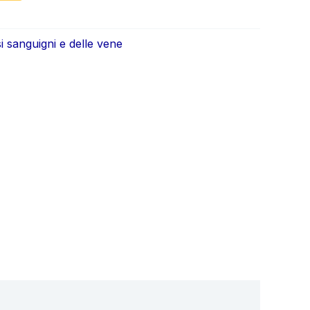
ale
attuale
è:
i sanguigni e delle vene
0.
€39.00.