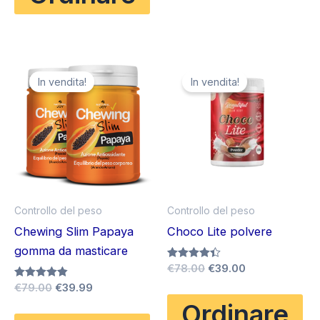
In vendita!
In vendita!
Controllo del peso
Controllo del peso
Chewing Slim Papaya
Choco Lite polvere
gomma da masticare
Il
Il
Valutato
€
78.00
€
39.00
4.33
prezzo
prezzo
Il
Il
Valutato
€
79.00
€
39.99
su 5
originale
attuale
4.83
prezzo
prezzo
Ordinare
su 5
era:
è:
originale
attuale