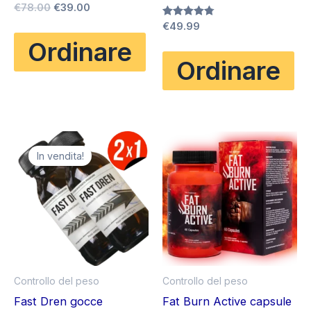
Il
Il
Valutato
€
78.00
€
39.00
4.80
prezzo
prezzo
Valutato
€
49.99
su 5
originale
attuale
4.75
Ordinare
su 5
era:
è:
€78.00.
€39.00.
Ordinare
In vendita!
Controllo del peso
Controllo del peso
Fast Dren gocce
Fat Burn Active capsule