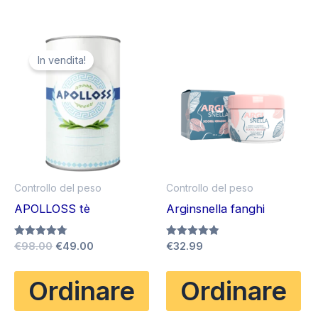
In vendita!
Controllo del peso
Controllo del peso
APOLLOSS tè
Arginsnella fanghi
Il
Il
Valutato
€
98.00
€
49.00
Valutato
€
32.99
4.75
4.80
prezzo
prezzo
su 5
su 5
originale
attuale
Ordinare
Ordinare
era:
è:
€98.00.
€49.00.