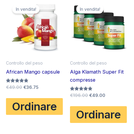
In vendita!
In vendita!
Controllo del peso
Controllo del peso
African Mango capsule
Alga Klamath Super Fit
compresse
Il
Il
Valutato
€
49.00
€
36.75
4.75
prezzo
prezzo
Il
Il
Valutato
€
196.00
€
49.00
su 5
originale
attuale
4.83
prezzo
prezzo
Ordinare
su 5
era:
è:
originale
attuale
€49.00.
€36.75.
Ordinare
era:
è:
€196.00.
€49.00.