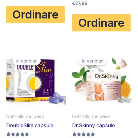
prezzo
prezzo
Valutato
€
27.99
su 5
originale
attuale
4.83
Ordinare
su 5
era:
è:
€84.95.
€36.65.
Ordinare
In vendita!
In vendita!
Controllo del peso
Controllo del peso
DoubleSlim capsule
Dr.Skinny capsule