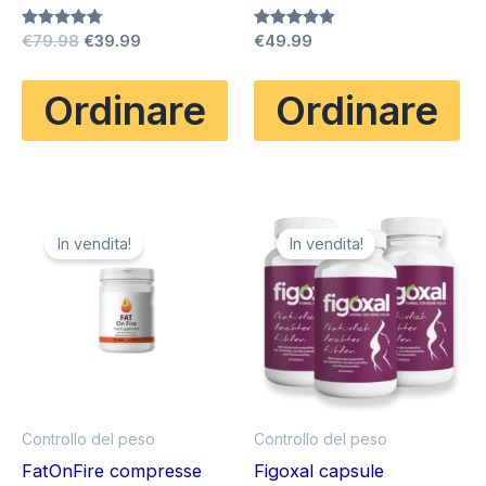
Il
Il
Valutato
€
79.98
€
39.99
Valutato
€
49.99
4.75
4.80
prezzo
prezzo
su 5
su 5
originale
attuale
Ordinare
Ordinare
era:
è:
€79.98.
€39.99.
In vendita!
In vendita!
Controllo del peso
Controllo del peso
FatOnFire compresse
Figoxal capsule