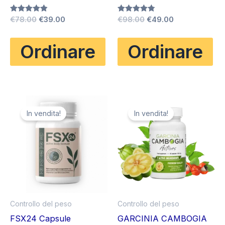
Il
Il
Il
Il
Valutato
€
78.00
€
39.00
Valutato
€
98.00
€
49.00
4.83
4.75
prezzo
prezzo
prezzo
prezzo
su 5
su 5
originale
attuale
originale
attuale
Ordinare
Ordinare
era:
è:
era:
è:
€78.00.
€39.00.
€98.00.
€49.00.
In vendita!
In vendita!
Controllo del peso
Controllo del peso
FSX24 Capsule
GARCINIA CAMBOGIA