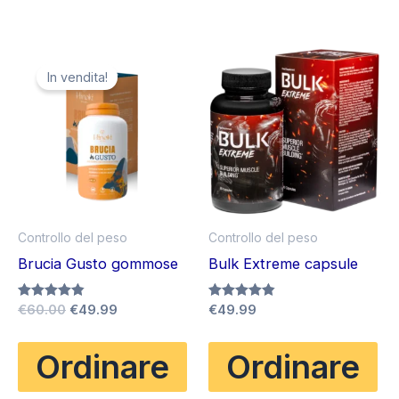
In vendita!
Controllo del peso
Controllo del peso
Brucia Gusto gommose
Bulk Extreme capsule
Il
Il
Valutato
€
60.00
€
49.99
Valutato
€
49.99
4.83
4.83
prezzo
prezzo
su 5
su 5
originale
attuale
Ordinare
Ordinare
era:
è:
€60.00.
€49.99.