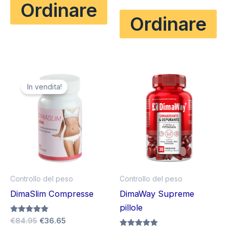
prezzo
prezzo
Ordinare
su 5
era:
è:
originale
attuale
€58.00.
€29.00.
Ordinare
era:
è:
€80.00.
€49.90.
In vendita!
Controllo del peso
Controllo del peso
DimaSlim Compresse
DimaWay Supreme
pillole
Il
Il
Valutato
€
84.95
€
36.65
5.00