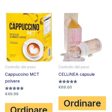
Controllo del peso
Controllo del peso
Cappuccino MCT
CELLINEA capsule
polvere
Valutato
€
69.00
4.75
Valutato
€
49.99
su 5
4.80
Ordinare
su 5
Ordinare