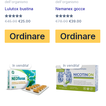
dell'organismo
dell'organismo
Lulutox bustina
Nemanex gocce
Il
Il
Il
Il
Valutato
€
45.00
€
25.00
Valutato
€
78.00
€
39.00
4.67
4.83
prezzo
prezzo
prezzo
prezzo
su 5
su 5
originale
attuale
originale
attuale
Ordinare
Ordinare
era:
è:
era:
è:
€45.00.
€25.00.
€78.00.
€39.00.
In vendita!
In vendita!