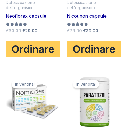
Detossicazione
Detossicazione
dell'organismo
dell'organismo
Neoflorax capsule
Nicotinon capsule
Il
Il
Il
Il
Valutato
€
60.00
€
29.00
Valutato
€
78.00
€
39.00
5.00
4.75
prezzo
prezzo
prezzo
prezzo
su 5
su 5
originale
attuale
originale
attuale
Ordinare
Ordinare
era:
è:
era:
è:
€60.00.
€29.00.
€78.00.
€39.00.
In vendita!
In vendita!