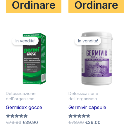
Ordinare
Ordinare
era:
è:
€78.00.
€39.00.
In vendita!
In vendita!
Detossicazione
Detossicazione
dell'organismo
dell'organismo
Germidex gocce
Germivir capsule
Il
Il
Il
Il
Valutato
€
79.80
€
39.90
Valutato
€
78.00
€
39.00
4.75
4.75
prezzo
prezzo
prezzo
prezzo
su 5
su 5