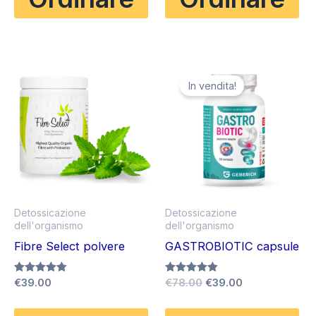
€78.00.
€39.00.
€78.00.
€39.00.
In vendita!
Detossicazione
Detossicazione
dell'organismo
dell'organismo
Fibre Select polvere
GASTROBIOTIC capsule
Il
Il
Valutato
€
39.00
Valutato
€
78.00
€
39.00
4.83
4.80
prezzo
prezzo
su 5
su 5
originale
attuale